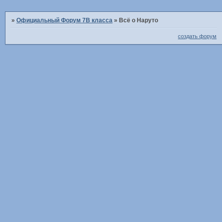
»
Официальный Форум 7В класса
»
Всё о Наруто
создать форум