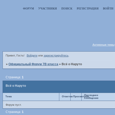
ФОРУМ
УЧАСТНИКИ
ПОИСК
РЕГИСТРАЦИЯ
ВОЙТИ
Активные темы
Привет, Гость!
Войдите
или
зарегистрируйтесь
.
»
Официальный Форум 7В класса
»
Всё о Наруто
Страница:
1
Всё о Наруто
Последнее
Тема
Ответов
Просмотров
сообщение
Форум пуст.
Страница:
1