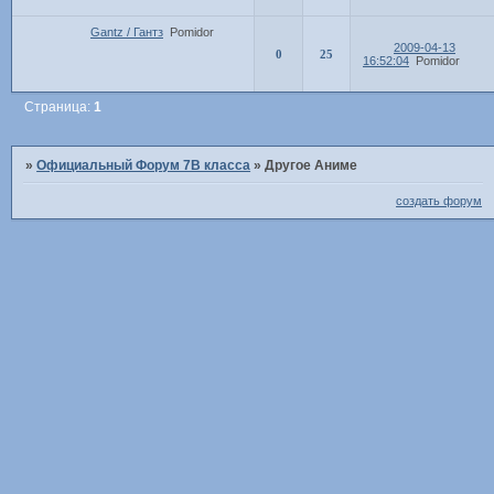
Gantz / Гантз
Pomidor
2009-04-13
0
25
16:52:04
Pomidor
Страница:
1
»
Официальный Форум 7В класса
»
Другое Аниме
создать форум