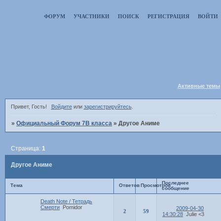
ФОРУМ
УЧАСТНИКИ
ПОИСК
РЕГИСТРАЦИЯ
ВОЙТИ
Активные темы
Привет, Гость!
Войдите
или
зарегистрируйтесь
.
»
Официальный Форум 7В класса
»
Другое Аниме
Страница:
1
Другое Аниме
Последнее
Тема
Ответов
Просмотров
сообщение
Death Note / Тетрадь
Смерти
Pomidor
2009-04-30
2
59
14:30:28
Julie <3