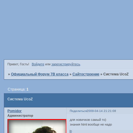
Привет, Гость!
Войдите
или
зарегистрируйтесь
.
»
Официальный Форум 7В класса
»
Сайтостроение
»
Система UcoZ
Страница:
1
Система UcoZ
Pomidor
Поделиться
2009-04-14 21:21:08
Администратор
для новичков самый то)
знания html вообще не надо
0