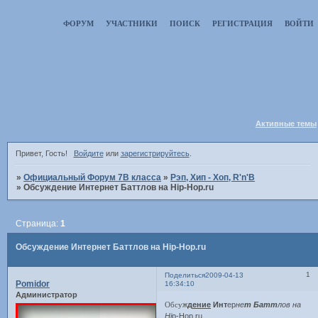
ФОРУМ
УЧАСТНИКИ
ПОИСК
РЕГИСТРАЦИЯ
ВОЙТИ
Активные темы
Привет, Гость!
Войдите
или
зарегистрируйтесь
.
»
Официальный Форум 7В класса
»
Рэп, Хип - Хоп, R'n'B
»
Обсуждение Интернет Баттлов на Hip-Hop.ru
Страница:
1
Обсуждение Интернет Баттлов на Hip-Hop.ru
1
Поделиться
2009-04-13
Pomidor
16:34:10
Администратор
Обсу
ж
д
ение
Инт
ер
не
т Батт
лов на
Hi
p-Hop.ru